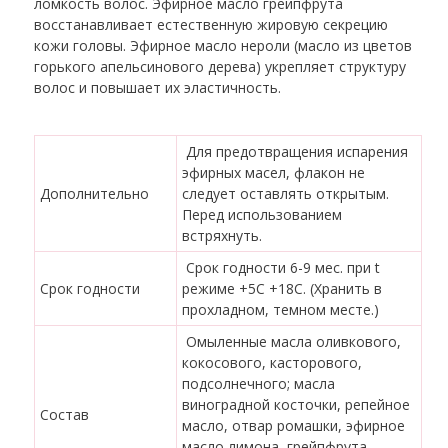
ломкость волос. Эфирное масло грейпфрута
восстанавливает естественную жировую секрецию
кожи головы. Эфирное масло нероли (масло из цветов
горького апельсинового дерева) укрепляет структуру
волос и повышает их эластичность.
Для предотвращения испарения
эфирных масел, флакон не
Дополнительно
следует оставлять открытым.
Перед использованием
встряхнуть.
Срок годности 6-9 мес. при t
Срок годности
режиме +5С +18С. (Хранить в
прохладном, темном месте.)
Омыленные масла оливкового,
кокосового, касторового,
подсолнечного; масла
виноградной косточки, репейное
Состав
масло, отвар ромашки, эфирное
масло лимона, грейпфрута,