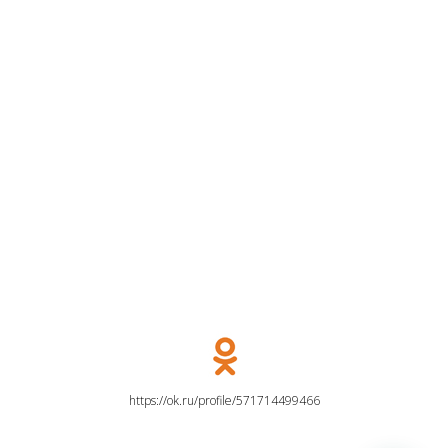
https://ok.ru/profile/571714499466