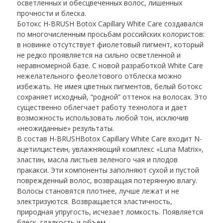
осветленных и обесцвеченных волос, лишенных
прочности и блеска.
Ботокс H-BRUSH Botox Capillary White Care создавался
по многочисленным просьбам российских колористов:
в новинке отсутствует фиолетовый пигмент, который
не редко проявляется на сильно осветленной и
неравномерной базе. С новой разработкой White Care
нежелательного феолетового отблеска можно
избежать. Не имея цветных пигментов, белый ботокс
сохраняет исходный, “родной” оттенок на волосах. Это
существенно облегчает работу технолога и дает
возможность использовать любой тон, исключив
«неожиданные» результаты.
В состав H-BRUSHBotox Capillary White Care входит N-
ацетилцистеин, увлажняющий комплекс «Luna Matrix»,
эластин, масла листьев зеленого чая и плодов
пракакси. Эти компоненты заполняют сухой и пустой
поврежденный волос, возвращая потерянную влагу.
Волосы становятся плотнее, лучше лежат и не
электризуются. Возвращается эластичность,
природная упругость, исчезает ломкость. Появляется
блеск, гладкость и объем.