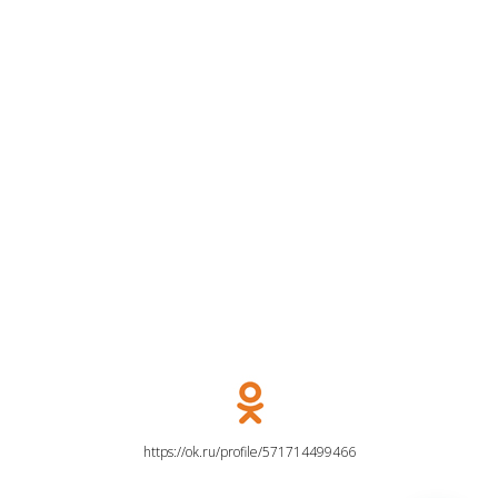
https://ok.ru/profile/571714499466