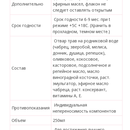
Дополнительно
эфирных масел, флакон не
следует оставлять открытым
Срок годности 6-9 мес. при t
Срок годности
режиме +5С +18С. (Хранить в
прохладном, темном месте.)
Отвар трав на родниковой воде
(чабрец, зверобой, мелиса,
донник, душица, репешок),
оливковое, кокосовое,
касторовое, подсолнечное и
Состав
репейное масло, масло
виноградной косточки, раст.
эмульгатор, эфирное масло
чабреца, раст. консервант,
витамины А, Е.
Индивидуальная
Противопоказания
непереносимость компонентов
Объем
250мл
Для достижения лучшего