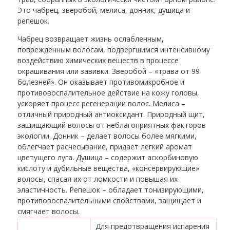
Это чабрец, зверобой, мелиса, донник, душица и
репешок.
Чабрец возвращает жизнь ослабленным,
поврежденным волосам, подвергшимся интенсивному
воздействию химических веществ в процессе
окрашивания или завивки. Зверобой – «трава от 99
болезней». Он оказывает противомикробное и
противовоспалительное действие на кожу головы,
ускоряет процесс регенерации волос. Мелиса –
отличный природный антиоксидант. Природный щит,
защищающий волосы от неблагоприятных факторов
экологии. Донник – делает волосы более мягкими,
облегчает расчесывание, придает легкий аромат
цветущего луга. Душица – содержит аскорбиновую
кислоту и дубильные вещества, «консервирующие»
волосы, спасая их от ломкости и повышая их
эластичность. Репешок – обладает тонизирующими,
противовоспалительными свойствами, защищает и
смягчает волосы.
Для предотвращения испарения